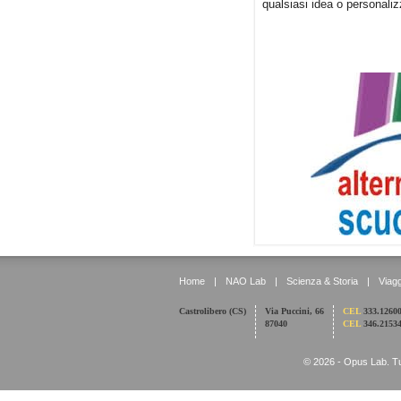
qualsiasi idea o personali
Home
|
NAO Lab
|
Scienza & Storia
|
Viagg
Castrolibero (CS)
Via Puccini, 66
CEL
333.1260
87040
CEL
346.2153
© 2026 - Opus Lab. Tutti