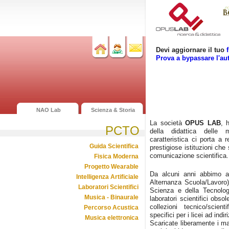
Devi aggiornare il tuo
Prova a bypassare l'au
NAO Lab
Scienza & Storia
La società
OPUS LAB
, 
PCTO
della didattica delle m
caratteristica ci porta a 
Guida Scientifica
prestigiose istituzioni che
comunicazione scientifica.
Fisica Moderna
Progetto Wearable
Da alcuni anni abbimo a
Intelligenza Artificiale
Alternanza Scuola/Lavoro).
Laboratori Scientifici
Scienza e della Tecnologi
Musica - Binaurale
laboratori scientifici obso
collezioni tecnico/scien
Percorso Acustica
specifici per i licei ad indi
Musica elettronica
Scaricate liberamente i mate