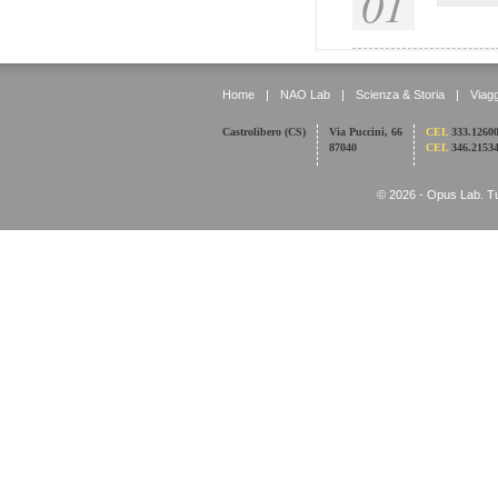
01
Home
|
NAO Lab
|
Scienza & Storia
|
Viagg
Castrolibero (CS)
Via Puccini, 66
CEL
333.1260
87040
CEL
346.2153
© 2026 - Opus Lab. Tutti